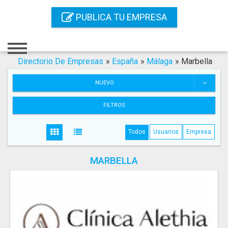
Inicio
PUBLICA TU EMPRESA
Iniciar Sesión
Registro
Directorio De Empresas
»
España
»
Málaga
»
Marbella
Contacto
NUEVO
Servicios Online
FILTROS
Servicios SEO
Todos
Usuarios
Empresa
Publica Tu Empresa
MARBELLA
Buscar