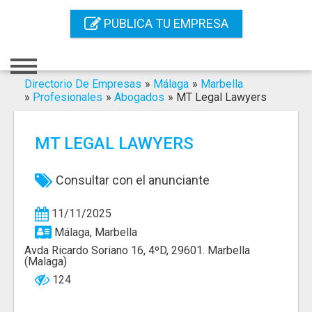
Inicio
PUBLICA TU EMPRESA
Iniciar Sesión
Registro
Directorio De Empresas
»
Málaga
»
Marbella
»
Profesionales
»
Abogados
»
MT Legal Lawyers
Contacto
MT LEGAL LAWYERS
Servicios Online
Servicios SEO
Consultar con el anunciante
Publica Tu Empresa
11/11/2025
Málaga, Marbella
Buscar
Avda Ricardo Soriano 16, 4ºD, 29601. Marbella
(Malaga)
124