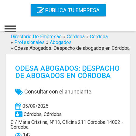
Inicio
PUBLICA TU EMPRESA
Iniciar Sesión
Registro
Directorio De Empresas
»
Córdoba
»
Córdoba
»
Profesionales
»
Abogados
»
Odesa Abogados: Despacho de abogados en Córdoba
Contacto
Servicios Online
ODESA ABOGADOS: DESPACHO
DE ABOGADOS EN CÓRDOBA
Servicios SEO
Publica Tu Empresa
Consultar con el anunciante
Buscar
05/09/2025
Córdoba, Córdoba
C / Maria Cristina, N°13, Oficina 211 Córdoba 14002 -
Córdoba
142