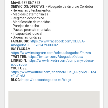
Móvil:
637 867 853
SERVICIOS/OFERTAS:
- Abogado de divorcio Córdoba
- Herencias y testamentos
- Medidas paternofiliales
- Régimen económico
- Modificación de medidas
- Parejas de hecho
- Pactos prematrimoniales
- Incapacidad judicial
- Urgencias jurídicas
FACEBOOK:
https://www.facebook.com/ODESA-
Abogados-103576247930004/
INSTAGRAM:
https://www.instagram.com/odesaabogados/?hl=es
TWITTER:
https://twitter.com/AbogadosOdesa
LINKEDIN:
https://www.linkedin.com/company/odesa-
abogados/
YOUTUBE:
https://www.youtube.com/channel/UCei_GRgrxMHJTo4
eF-xDc6A
BLOG:
https://odesaabogados.es/blogs