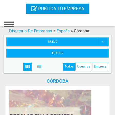
Inicio
PUBLICA TU EMPRESA
Iniciar Sesión
Registro
Directorio De Empresas
»
España
»
Córdoba
Contacto
NUEVO
Servicios Online
FILTROS
Servicios SEO
Todos
Usuarios
Empresa
Publica Tu Empresa
CÓRDOBA
Buscar