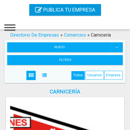
Inicio
PUBLICA TU EMPRESA
Iniciar Sesión
Registro
Directorio De Empresas
»
Comercios
»
Carnicería
Contacto
NUEVO
Servicios Online
FILTROS
Servicios SEO
Todos
Usuarios
Empresa
Publica Tu Empresa
CARNICERÍA
Buscar