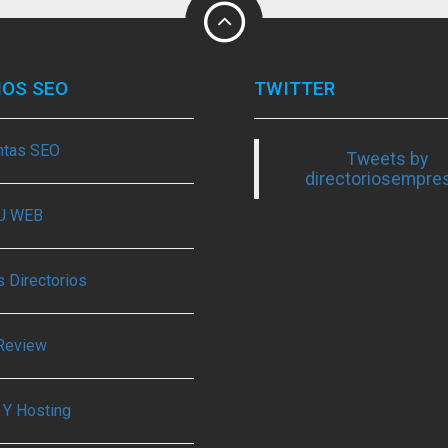
IOS SEO
TWITTER
ntas SEO
Tweets by
directoriosempre
TU WEB
 Directorios
Review
 Y Hosting