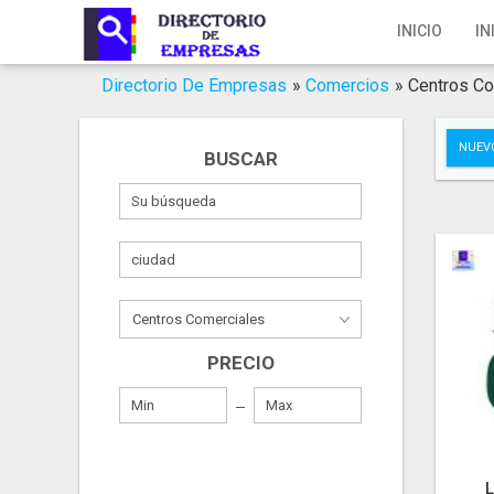
Inicio
INICIO
IN
Iniciar Sesión
Directorio De Empresas
»
Comercios
»
Centros Co
Registro
NUEV
BUSCAR
Contacto
Servicios Online
Servicios SEO
Publica Tu Empresa
PRECIO
Buscar