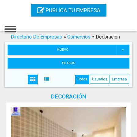
Inicio
PUBLICA TU EMPRESA
Iniciar Sesión
Registro
Directorio De Empresas
»
Comercios
»
Decoración
Contacto
NUEVO
Servicios Online
FILTROS
Servicios SEO
Todos
Usuarios
Empresa
Publica Tu Empresa
DECORACIÓN
Buscar