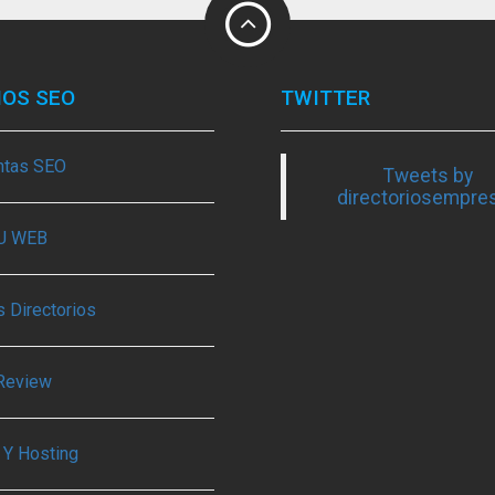
IOS SEO
TWITTER
ntas SEO
Tweets by
directoriosempre
TU WEB
 Directorios
Review
 Y Hosting