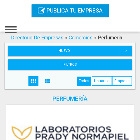
Inicio
PUBLICA TU EMPRESA
Iniciar Sesión
Registro
Directorio De Empresas
»
Comercios
»
Perfumería
Contacto
NUEVO
Servicios Online
FILTROS
Servicios SEO
Todos
Usuarios
Empresa
Publica Tu Empresa
PERFUMERÍA
Buscar