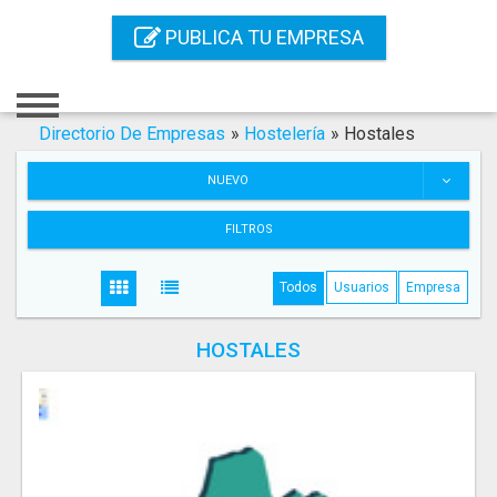
Inicio
PUBLICA TU EMPRESA
Iniciar Sesión
Registro
Directorio De Empresas
»
Hostelería
»
Hostales
Contacto
NUEVO
Servicios Online
FILTROS
Servicios SEO
Todos
Usuarios
Empresa
Publica Tu Empresa
HOSTALES
Buscar