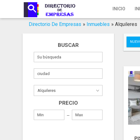
Inicio
INICIO
IN
Iniciar Sesión
Directorio De Empresas
»
Inmuebles
»
Alquileres
Registro
NUEV
BUSCAR
Contacto
Servicios Online
Servicios SEO
Publica Tu Empresa
PRECIO
Buscar