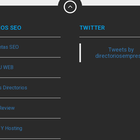
IOS SEO
TWITTER
ntas SEO
Tweets by
directoriosempre
TU WEB
 Directorios
Review
 Y Hosting