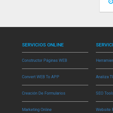
SERVICIOS ONLINE
SERVIC
Constructor Páginas WEB
Herramie
Convert WEB To APP
Analiza 
Creación De Formularios
SEO Tools
Marketing Online
Website 