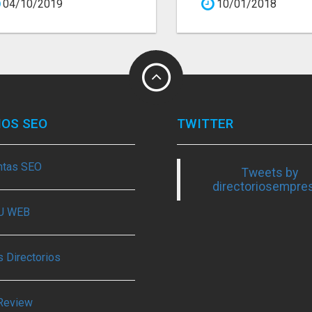
04/10/2019
10/01/2018
IOS SEO
TWITTER
ntas SEO
Tweets by
directoriosempre
TU WEB
 Directorios
Review