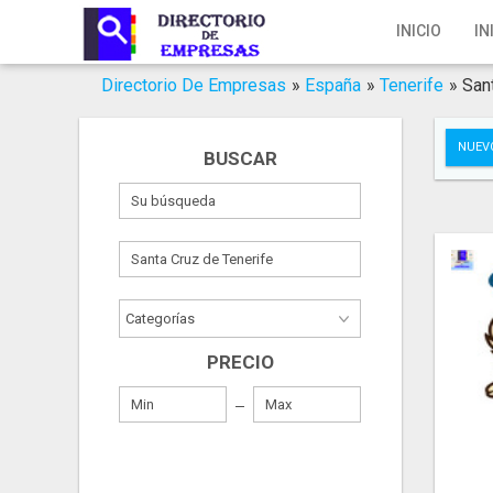
Inicio
INICIO
IN
Iniciar Sesión
Directorio De Empresas
»
España
»
Tenerife
»
San
Registro
NUEV
BUSCAR
Contacto
Servicios Online
Servicios SEO
Publica Tu Empresa
PRECIO
Buscar