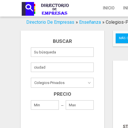
Inicio
INICIO
IN
Iniciar Sesión
Directorio De Empresas
»
Enseñanza
»
Colegios-P
Registro
MÁS 
BUSCAR
Contacto
Servicios Online
Servicios SEO
Publica Tu Empresa
PRECIO
Buscar