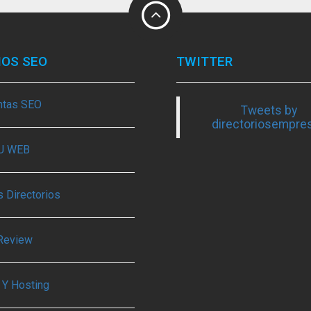
IOS SEO
TWITTER
ntas SEO
Tweets by
directoriosempre
TU WEB
 Directorios
Review
 Y Hosting