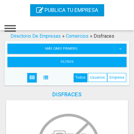
Inicio
PUBLICA TU EMPRESA
Iniciar Sesión
Registro
Directorio De Empresas
»
Comercios
»
Disfraces
Contacto
MÁS CARO PRIMERO
Servicios Online
FILTROS
Servicios SEO
Todos
Usuarios
Empresa
Publica Tu Empresa
DISFRACES
Buscar