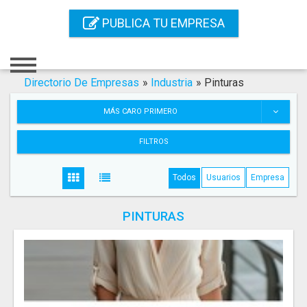
Inicio
PUBLICA TU EMPRESA
Iniciar Sesión
Registro
Directorio De Empresas
»
Industria
»
Pinturas
Contacto
MÁS CARO PRIMERO
Servicios Online
FILTROS
Servicios SEO
Todos
Usuarios
Empresa
Publica Tu Empresa
PINTURAS
Buscar