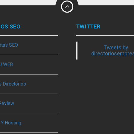
IOS SEO
TWITTER
ntas SEO
Tweets by
directoriosempre
TU WEB
 Directorios
Review
 Y Hosting