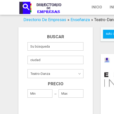
Inicio
INICIO
IN
Iniciar Sesión
Directorio De Empresas
»
Enseñanza
»
Teatro-Da
Registro
MÁS 
BUSCAR
Contacto
Servicios Online
Servicios SEO
Publica Tu Empresa
PRECIO
Buscar