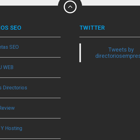
IOS SEO
TWITTER
ntas SEO
Tweets by
directoriosempre
TU WEB
 Directorios
Review
 Y Hosting