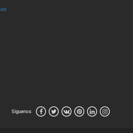
sas
Síguenos: