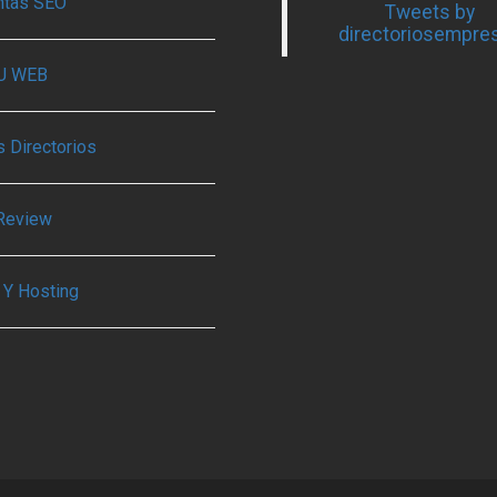
ntas SEO
Tweets by
directoriosempre
TU WEB
 Directorios
Review
 Y Hosting