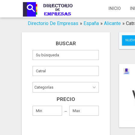
Inicio
INICIO
IN
Iniciar Sesión
Directorio De Empresas
»
España
»
Alicante
»
Catr
Registro
NUEV
BUSCAR
Contacto
Servicios Online
Servicios SEO
Publica Tu Empresa
PRECIO
Buscar