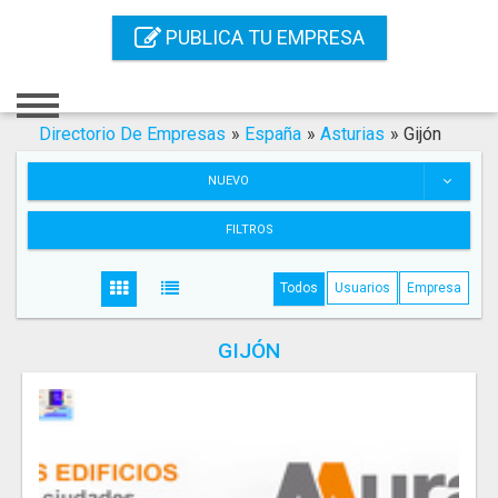
Inicio
PUBLICA TU EMPRESA
Iniciar Sesión
Registro
Directorio De Empresas
»
España
»
Asturias
»
Gijón
Contacto
NUEVO
Servicios Online
FILTROS
Servicios SEO
Todos
Usuarios
Empresa
Publica Tu Empresa
GIJÓN
Buscar