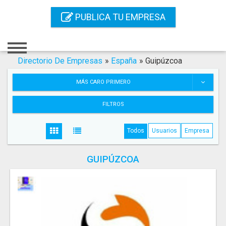
Inicio
PUBLICA TU EMPRESA
Iniciar Sesión
Registro
Directorio De Empresas
»
España
»
Guipúzcoa
Contacto
MÁS CARO PRIMERO
Servicios Online
FILTROS
Servicios SEO
Todos
Usuarios
Empresa
Publica Tu Empresa
GUIPÚZCOA
Buscar