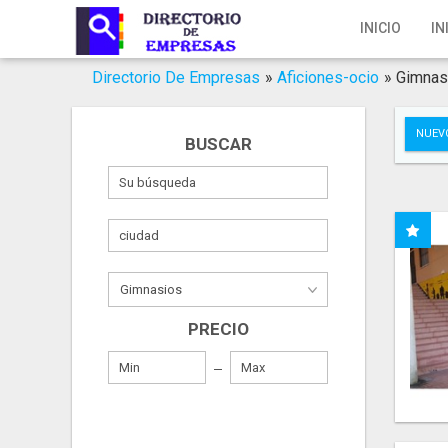
Inicio
INICIO
IN
Iniciar Sesión
Directorio De Empresas
»
Aficiones-ocio
»
Gimnas
Registro
NUEV
BUSCAR
Contacto
Servicios Online
Servicios SEO
Publica Tu Empresa
PRECIO
Buscar