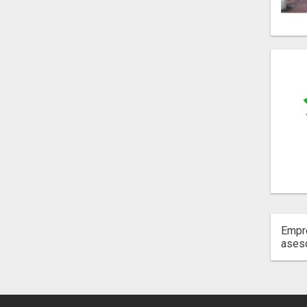
Empre
aseso