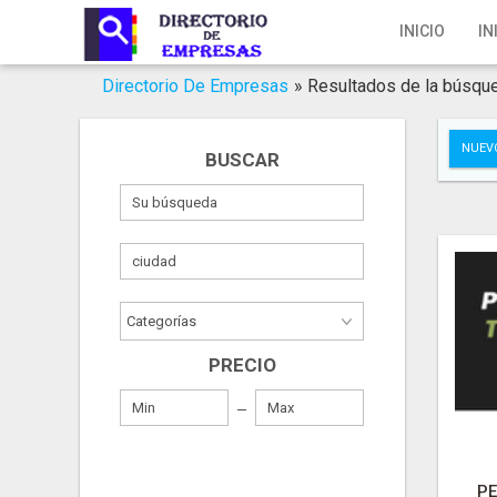
Inicio
INICIO
IN
Iniciar Sesión
Directorio De Empresas
»
Resultados de la búsqu
Registro
NUEV
BUSCAR
Contacto
Servicios Online
Servicios SEO
Publica Tu Empresa
PRECIO
Buscar